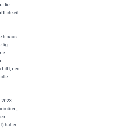
e die
tlichkeit
e hinaus
itig
mme
nd
hilft, den
olle
r 2023
rimären,
 dem
) hat er