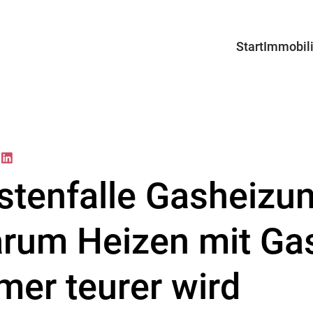
Start
Immobil
Angebot
Projekte
Suchprof
stenfalle Gasheizun
rum Heizen mit Ga
mer teurer wird