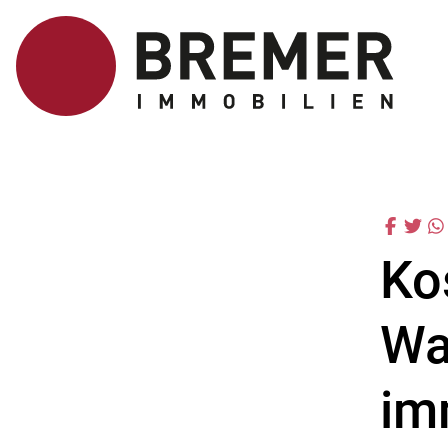
Ko
Wa
im