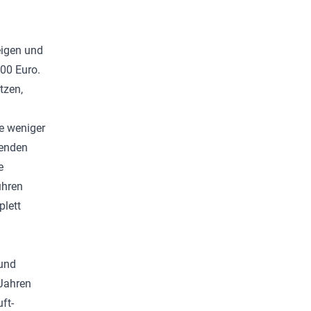
eigen und
00 Euro.
tzen,
Je weniger
benden
e
ühren
lett
 und
 Jahren
ft-