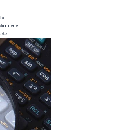
für
Mio. neue
ide.