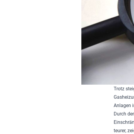
Trotz ste
Gasheizun
Anlagen i
Durch den
Einschrä
teurer, z