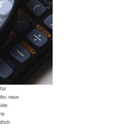
für
Mio. neue
ide:
he
tlich