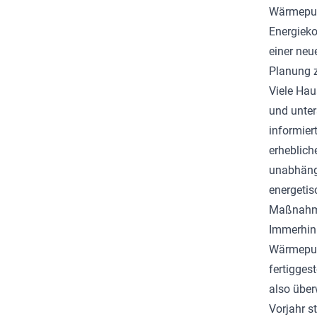
Wärmepump
Energieko
einer neu
Planung z
Viele Hau
und unter
informier
erheblich
unabhängi
energetis
Maßnahmen
Immerhin
Wärmepump
fertigge
also über
Vorjahr s