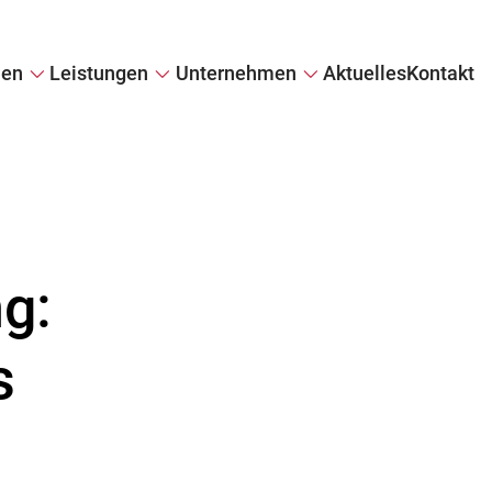
ien
Leistungen
Unternehmen
Aktuelles
Kontakt
e
Immobilie verkaufen
Firmenprofil
Immobilie diskret verkaufen
Referenzen
il
Wertermittlung
Kundenstimmen
Tippgeber
g:
s