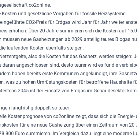
gesellschaft co2online.
 Kosten und gesetzliche Vorgaben für fossile Heizsysteme
eingeführte CO2-Preis für Erdgas wird Jahr für Jahr weiter anst
eis erhöhen. Über 20 Jahre summieren sich die Kosten auf 15.0
 müssen neue Gasheizungen ab 2029 anteilig teures Biogas nu
ie laufenden Kosten ebenfalls steigen.
Netzentgelte, also die Kosten für das Gasnetz, werden steigen: 
 daran angeschlossen sind, desto teurer wird es für die verblei
udem haben bereits erste Kommunen angekündigt, ihre Gasnetz
gen, was zu hohen Umrüstungskosten für betroffene Haushalte f
testens 2045 ist der Einsatz von Erdgas im Gebäudesektor komp
gen langfristig doppelt so teuer
elle Kostenprognose von co2online zeigt, dass sich die Energie-
onskosten für eine neue Gasheizung über einen Zeitraum von 20
78.800 Euro summieren. Im Vergleich dazu liegt eine moderne Lu