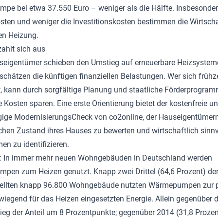
e bei etwa 37.550 Euro – weniger als die Hälfte. Insbesonder
sten und weniger die Investitionskosten bestimmen die Wirtschaf
en Heizung.
ahlt sich aus
seigentümer schieben den Umstieg auf erneuerbare Heizsystem
schätzen die künftigen finanziellen Belastungen. Wer sich frühze
t, kann durch sorgfältige Planung und staatliche Förderprogra
e Kosten sparen. Eine erste Orientierung bietet der kostenfreie u
ge ModernisierungsCheck von co2online, der Hauseigentümern 
chen Zustand ihres Hauses zu bewerten und wirtschaftlich sinnv
 zu identifizieren.
: In immer mehr neuen Wohngebäuden in Deutschland werden
en zum Heizen genutzt. Knapp zwei Drittel (64,6 Prozent) de
stellten knapp 96.800 Wohngebäude nutzten Wärmepumpen zur p
wiegend für das Heizen eingesetzten Energie. Allein gegenüber
tieg der Anteil um 8 Prozentpunkte; gegenüber 2014 (31,8 Prozent