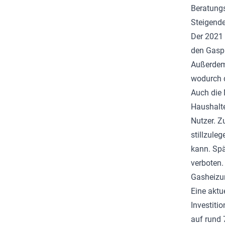
Beratungs
Steigende
Der 2021 
den Gaspr
Außerdem
wodurch d
Auch die 
Haushalte
Nutzer. Z
stillzule
kann. Spä
verboten.
Gasheizun
Eine aktu
Investiti
auf rund 