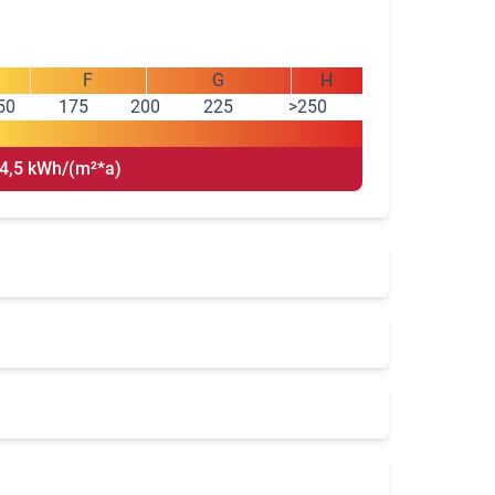
F
G
H
50
175
200
225
>250
4,5 kWh/(m²*a)