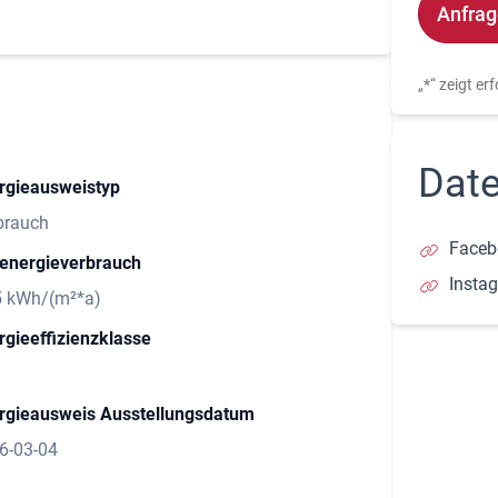
Alternativ
„
*
“ zeigt er
Date
rgieausweistyp
brauch
Faceb
energieverbrauch
Insta
5 kWh/(m²*a)
rgieeffizienzklasse
rgieausweis Ausstellungsdatum
6-03-04