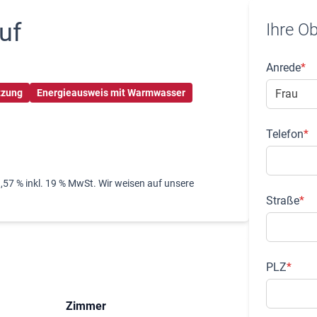
uf
Ihre O
Anrede
*
tzung
Energieausweis mit Warmwasser
Telefon
*
3,57 % inkl. 19 % MwSt. Wir weisen auf unsere
Straße
*
PLZ
*
Zimmer