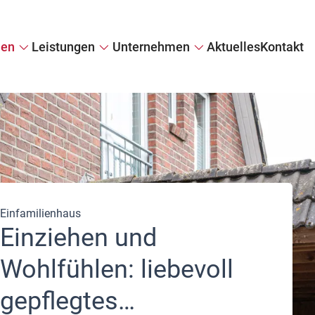
ien
Leistungen
Unternehmen
Aktuelles
Kontakt
e
Immobilie verkaufen
Firmenprofil
Immobilie diskret verkaufen
Referenzen
il
Wertermittlung
Kundenstimmen
Tippgeber
Einfamilienhaus
Einziehen und
Wohlfühlen: liebevoll
gepflegtes