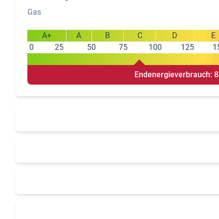
Gas
A+
A
B
C
D
E
0
25
50
75
100
125
1
Endenergieverbrauch: 8