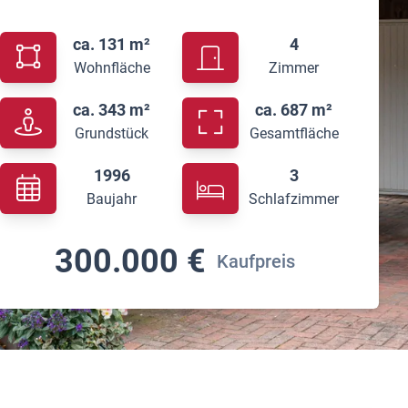
Einfamilienhaus in
ca. 131 m²
4
ländlicher Lage
Wohnfläche
Zimmer
ca. 343 m²
ca. 687 m²
Grundstück
Gesamtfläche
1996
3
Baujahr
Schlafzimmer
300.000 €
Kaufpreis