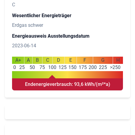
C
Wesentlicher Energieträger
Erdgas schwer
Energieausweis Ausstellungsdatum
2023-06-14
A+
A
B
C
D
E
F
G
H
0
25
50
75
100
125
150
175
200
225
>250
Endenergieverbrauch: 93,6 kWh/(m²*a)