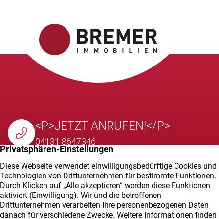
<P>JETZT ANRUFEN!</P>
04131 8647346
E-MAIL SENDEN
info@bremer-immobilien.de
VOR ORT BESUCHEN