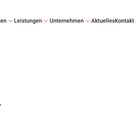
ien
Leistungen
Unternehmen
Aktuelles
Kontakt
e
Immobilie verkaufen
Firmenprofil
Immobilie diskret verkaufen
Referenzen
il
Wertermittlung
Kundenstimmen
Tippgeber
r