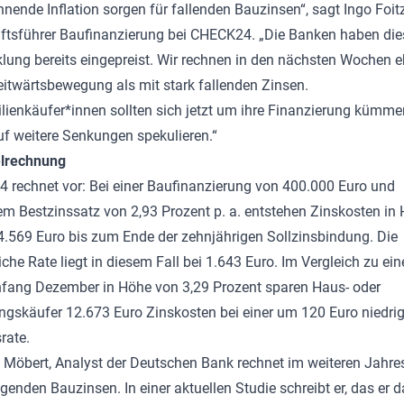
nende Inflation sorgen für fallenden Bauzinsen“, sagt Ingo Foitz
ftsführer Baufinanzierung bei CHECK24. „Die Banken haben die
lung bereits eingepreist. Wir rechnen in den nächsten Wochen e
eitwärtsbewegung als mit stark fallenden Zinsen.
ienkäufer*innen sollten sich jetzt um ihre Finanzierung kümme
uf weitere Senkungen spekulieren.“
elrechnung
 rechnet vor: Bei einer Baufinanzierung von 400.000 Euro und
em Bestzinssatz von 2,93 Prozent p. a. entstehen Zinskosten in
.569 Euro bis zum Ende der zehnjährigen Sollzinsbindung. Die
che Rate liegt in diesem Fall bei 1.643 Euro. Im Vergleich zu ei
nfang Dezember in Höhe von 3,29 Prozent sparen Haus- oder
skäufer 12.673 Euro Zinskosten bei einer um 120 Euro niedri
rate.
Möbert, Analyst der Deutschen Bank rechnet im weiteren Jahre
igenden Bauzinsen. In einer aktuellen Studie schreibt er, das er 