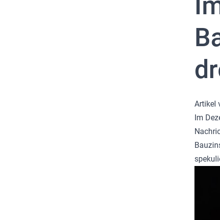
Im
Ba
dr
Artikel
Im Deze
Nachric
Bauzins
spekuli