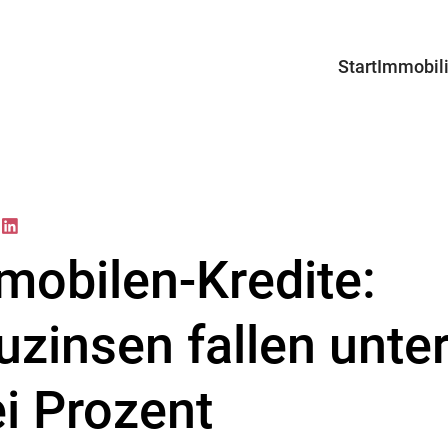
Start
Immobil
Angebot
Projekte
Suchprof
mobilen-Kredite:
uzinsen fallen unte
ei Prozent