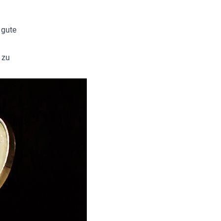
 gute
 zu