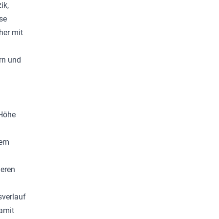
ik,
se
her mit
rn und
 Höhe
nem
geren
sverlauf
damit