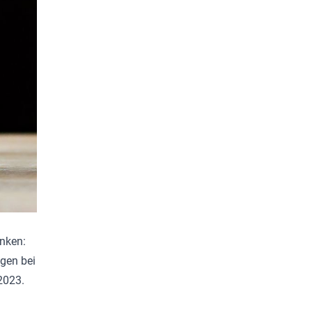
unken:
ngen bei
2023.