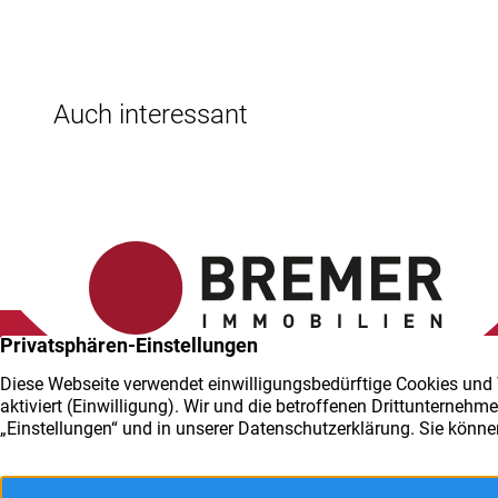
Auch interessant
<P>JETZT ANRUFEN!</P>