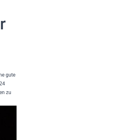
r
ne gute
k24
en zu