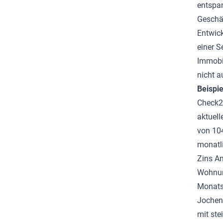
entspan
Geschä
Entwick
einer S
Immobil
nicht a
Beispi
Check24
aktuell
von 104
monatli
Zins A
Wohnung
Monats
Jochen 
mit ste