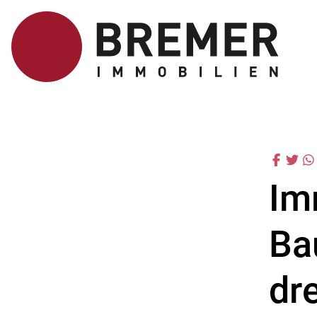
Im
Ba
dr