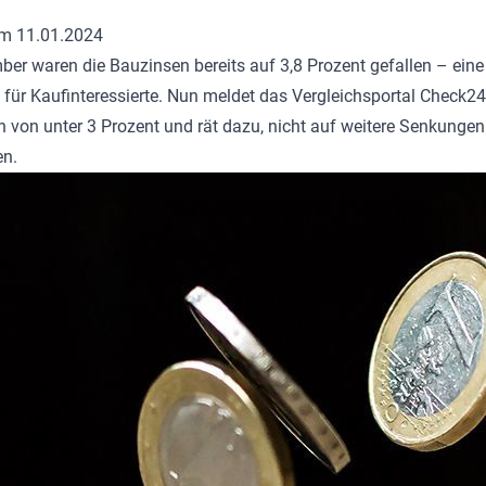
om 11.01.2024
er waren die Bauzinsen bereits auf 3,8 Prozent gefallen – eine
 für Kaufinteressierte. Nun meldet das Vergleichsportal Check24
 von unter 3 Prozent und rät dazu, nicht auf weitere Senkungen
en.