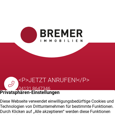
<P>JETZT ANRUFEN!</P>
04131 8647346
E-MAIL SENDEN
info@bremer-immobilien.de