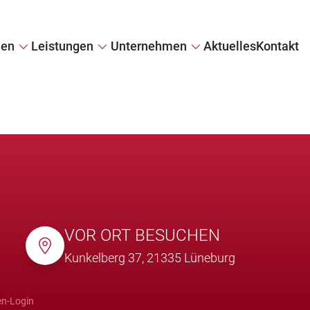
ien
Leistungen
Unternehmen
Aktuelles
Kontakt
e
Immobilie verkaufen
Firmenprofil
Immobilie diskret verkaufen
Referenzen
il
Wertermittlung
Kundenstimmen
Tippgeber
VOR ORT BESUCHEN
Kunkelberg 37, 21335 Lüneburg
n-Login