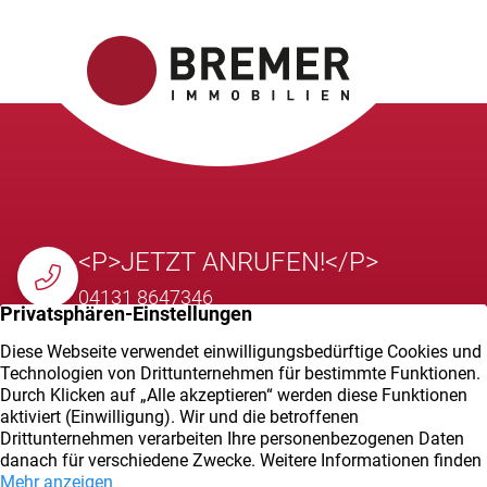
<P>JETZT ANRUFEN!</P>
04131 8647346
E-MAIL SENDEN
info@bremer-immobilien.de
VOR ORT BESUCHEN