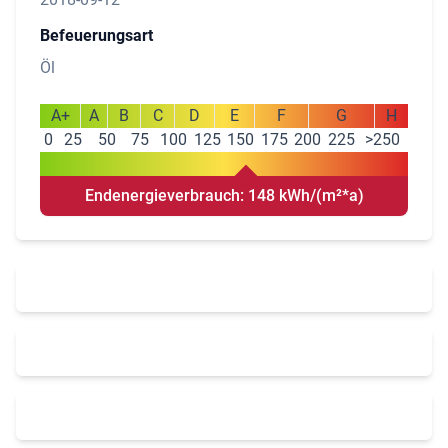
Befeuerungsart
Öl
A+
A
B
C
D
E
F
G
H
0
25
50
75
100
125
150
175
200
225
>250
Endenergieverbrauch: 148 kWh/(m²*a)