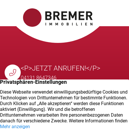
<P>JETZT ANRUFEN!</P>
04131 8647346
E-MAIL SENDEN
info@bremer-immobilien.de
VOR ORT BESUCHEN
Kunkelberg 37, 21335 Lüneburg